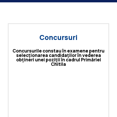
Concursuri
Concursurile constau în examene pentru
selecționarea candidaților în vederea
obțineri unei poziții în cadrul Primăriei
Chitila