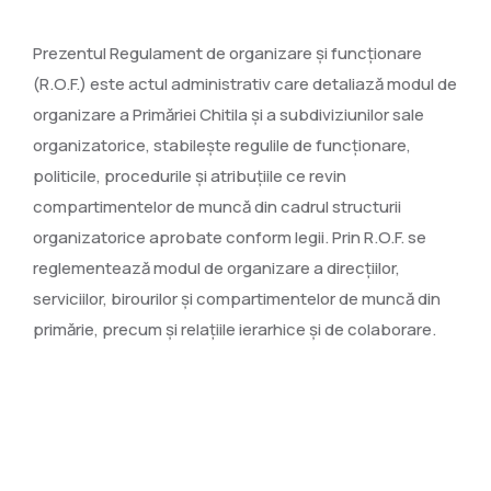
Prezentul Regulament de organizare şi funcţionare
(R.O.F.) este actul administrativ care detaliază modul de
organizare a Primăriei Chitila şi a subdiviziunilor sale
organizatorice, stabileşte regulile de funcţionare,
politicile, procedurile şi atribuţiile ce revin
compartimentelor de muncă din cadrul structurii
organizatorice aprobate conform legii. Prin R.O.F. se
reglementează modul de organizare a direcţiilor,
serviciilor, birourilor şi compartimentelor de muncă din
primărie, precum şi relaţiile ierarhice şi de colaborare.