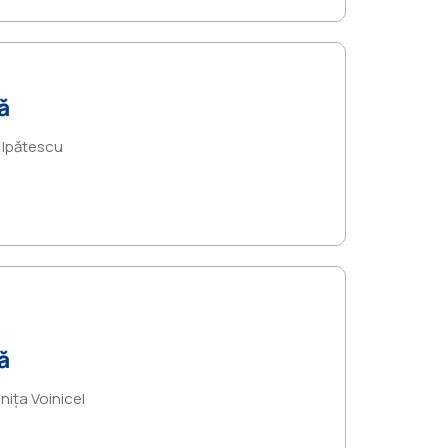
ă
a Ipătescu
ă
inița Voinicel