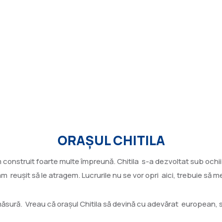
ORAȘUL CHITILA
construit foarte multe împreună. Chitila s-a dezvoltat sub ochii n
 reuşit să le atragem. Lucrurile nu se vor opri aici, trebuie să
măsură. Vreau că oraşul Chitila să devină cu adevărat european, să 