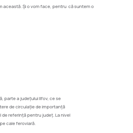
ăm această. Şi o vom face, pentru că suntem o
, parte a județului Ilfov, ce se
tere de circulație de importanță
de referință pentru județ. La nivel
pe cale feroviară.