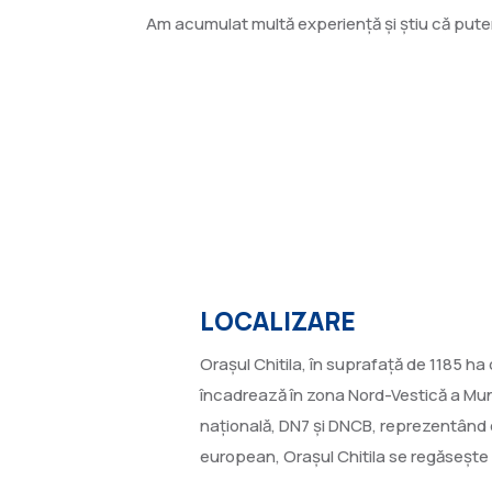
Am acumulat multă experienţă şi ştiu că pute
20 aprilie 1996
LOCALIZARE
Orașul Chitila, în suprafață de 1185 ha d
încadrează în zona Nord-Vestică a Muni
națională, DN7 și DNCB, reprezentând o 
european, Orașul Chitila se regăsește 