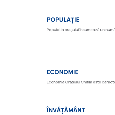
26 noiembrie 1996
POPULAȚIE
Populația orașului însumează un număr t
18 iulie 2002
ECONOMIE
Economia Orașului Chitila este caracteriz
30 august 2008
ÎNVĂȚĂMÂNT