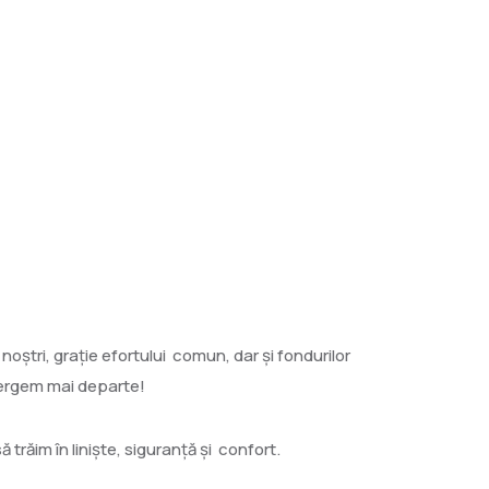
oştri, graţie efortului comun, dar şi fondurilor
 mergem mai departe!
trăim în linişte, siguranţă şi confort.