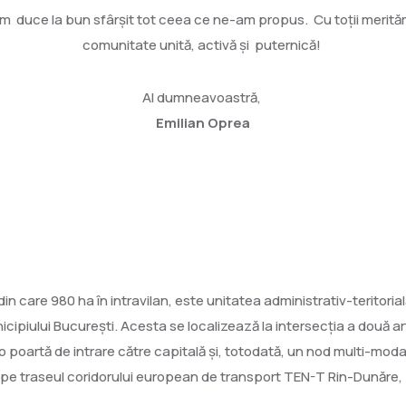
m duce la bun sfârşit tot ceea ce ne-am propus. Cu toţii merit
comunitate unită, activă şi puternică!
Al dumneavoastră,
Emilian Oprea
in care 980 ha în intravilan, este unitatea administrativ-teritorială
cipiului București. Acesta se localizează la intersecția a două ar
poartă de intrare către capitală și, totodată, un nod multi-modal 
pe traseul coridorului european de transport TEN-T Rin-Dunăre, 