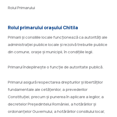
Rolul Primarului
Rolul primarului orașului Chitila
Primarii şi consiliile locale funcţionează ca autorităţi ale
administraţiei publice locale şi rezolvă treburile publice
din comune, oraşe şi municipii, în condiţiile legii.
Primarul îndeplineşte o funcţie de autoritate publică.
Primarul asigură respectarea drepturilor şi libertăţilor
fundamentale ale cetăţenilor, a prevederilor
Constituţiei, precum şi punerea în aplicare a legilor, a
decretelor Preşedintelui României, a hotărârilor şi
ordonanţelor Guvernului, a hotărârilor consiliului local;