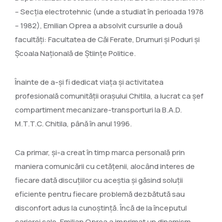
– Secția electrotehnic (unde a studiat în perioada 1978
– 1982), Emilian Oprea a absolvit cursurile a două
facultăți: Facultatea de Căi Ferate, Drumuri și Poduri și
Școala Națională de Științe Politice.
Înainte de a-și fi dedicat viața și activitatea
profesională comunității orașului Chitila, a lucrat ca șef
compartiment mecanizare-transporturi la B.A.D.
M.T.T.C. Chitila, până în anul 1996.
Ca primar, și-a creat în timp marca personală prin
maniera comunicării cu cetățenii, alocând interes de
fiecare dată discuțiilor cu aceștia și găsind soluții
eficiente pentru fiecare problemă dezbătută sau
disconfort adus la cunoștință. Încă de la începutul
carierei sale, Emilian Oprea a imprimat un dinamism