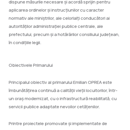
dispune măsurile necesare şi acordă sprijin pentru
aplicarea ordinelor şi instrucţiunilor cu caracter
normativ ale miniştrilor, ale celorlalţi conducători ai
autorităţilor administraţiei publice centrale, ale
prefectului, precum şi a hotărârilor consiliului judeţean,
în condiţiile legii.
Obiectivele Primarului
Principalul obiectiv al primarului Emilian OPREA este
îmbunătățirea continuă a calității vieții locuitorilor, într-
un oraș modernizat, cu o infrastructură reabilitată, cu
servicii publice adaptate nevoilor cetățenilor.
Printre proiectele promovate și implementate de