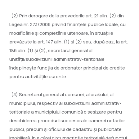
(2) Prin derogare de la prevederile art. 21 alin. (2) din
Legea nr. 273/2006 privind finanţele publice locale, cu
modificările şi completările ulterioare, în situaţiile
prevăzute la art. 147 alin. (1) şi (2) sau, după caz, la art.
186 alin. (1) şi (2), secretarul general al
unităţii/subdiviziunii administrativ-teritoriale
îndeplineşte funcţia de ordonator principal de credite
pentru activităţile curente.
(3) Secretarul general al comunei, al oraşului, al
municipiului, respectiv al subdiviziunii administrativ-
teritoriale a municipiului comunică o sesizare pentru
deschiderea procedurii succesorale camerei notarilor
publici, precum şi oficiului de cadastru şi publicitate
imobiliară, în a cărei circumscripţie teritorială defunctul