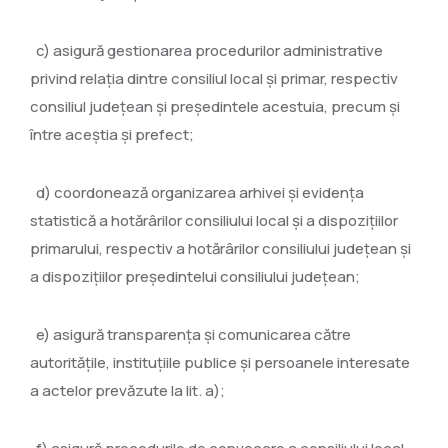
c) asigură gestionarea procedurilor administrative
privind relaţia dintre consiliul local şi primar, respectiv
consiliul judeţean şi preşedintele acestuia, precum şi
între aceştia şi prefect;
d) coordonează organizarea arhivei şi evidenţa
statistică a hotărârilor consiliului local şi a dispoziţiilor
primarului, respectiv a hotărârilor consiliului judeţean şi
a dispoziţiilor preşedintelui consiliului judeţean;
e) asigură transparenţa şi comunicarea către
autorităţile, instituţiile publice şi persoanele interesate
a actelor prevăzute la lit. a);