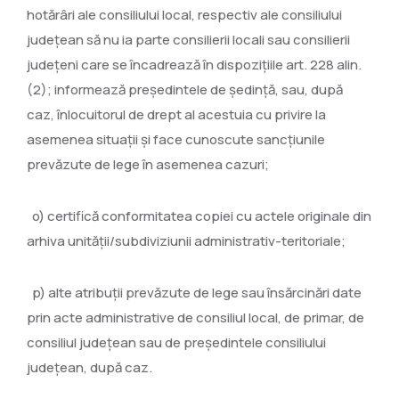
hotărâri ale consiliului local, respectiv ale consiliului
judeţean să nu ia parte consilierii locali sau consilierii
judeţeni care se încadrează în dispoziţiile art. 228 alin.
(2); informează preşedintele de şedinţă, sau, după
caz, înlocuitorul de drept al acestuia cu privire la
asemenea situaţii şi face cunoscute sancţiunile
prevăzute de lege în asemenea cazuri;
o) certifică conformitatea copiei cu actele originale din
arhiva unităţii/subdiviziunii administrativ-teritoriale;
p) alte atribuţii prevăzute de lege sau însărcinări date
prin acte administrative de consiliul local, de primar, de
consiliul judeţean sau de preşedintele consiliului
judeţean, după caz.