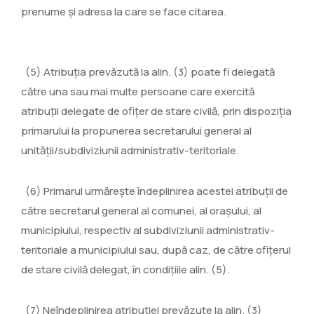
prenume şi adresa la care se face citarea.
(5) Atribuţia prevăzută la alin. (3) poate fi delegată
către una sau mai multe persoane care exercită
atribuţii delegate de ofiţer de stare civilă, prin dispoziţia
primarului la propunerea secretarului general al
unităţii/subdiviziunii administrativ-teritoriale.
(6) Primarul urmăreşte îndeplinirea acestei atribuţii de
către secretarul general al comunei, al oraşului, al
municipiului, respectiv al subdiviziunii administrativ-
teritoriale a municipiului sau, după caz, de către ofiţerul
de stare civilă delegat, în condiţiile alin. (5).
(7) Neîndeplinirea atribuţiei prevăzute la alin. (3)