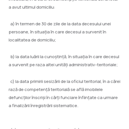
a avut ultimul domiciliu:
a) în termen de 30 de zile de la data decesului unei
persoane, în situaţia în care decesul a survenit în
localitatea de domiciliu;
b) la data luării la cunoştinţă, în situaţia în care decesul
a survenit pe raza altei unităţi administrativ-teritoriale;
c) la data primirii sesizării de la oficiul teritorial, în a cărei
rază de competenţă teritorială se află imobilele
defuncţilor înscrişi în cărţi funciare înfiinţate ca urmare
a finalizării înregistrării sistematice.