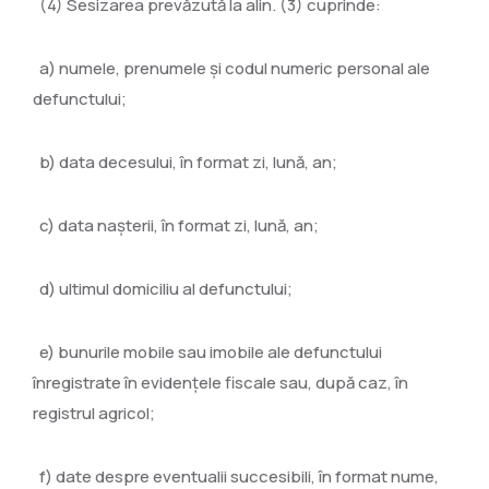
(4) Sesizarea prevăzută la alin. (3) cuprinde:
a) numele, prenumele şi codul numeric personal ale
defunctului;
b) data decesului, în format zi, lună, an;
c) data naşterii, în format zi, lună, an;
d) ultimul domiciliu al defunctului;
e) bunurile mobile sau imobile ale defunctului
înregistrate în evidenţele fiscale sau, după caz, în
registrul agricol;
f) date despre eventualii succesibili, în format nume,