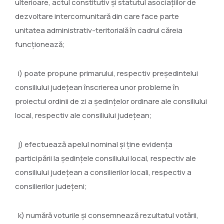
ulterioare, actul constitutiv şi statutul asociaţiilor de
dezvoltare intercomunitară din care face parte
unitatea administrativ-teritorială în cadrul căreia
funcţionează;
i) poate propune primarului, respectiv preşedintelui
consiliului judeţean înscrierea unor probleme în
proiectul ordinii de zi a şedinţelor ordinare ale consiliului
local, respectiv ale consiliului judeţean;
j) efectuează apelul nominal şi ţine evidenţa
participării la şedinţele consiliului local, respectiv ale
consiliului judeţean a consilierilor locali, respectiv a
consilierilor judeţeni;
k) numără voturile şi consemnează rezultatul votării,