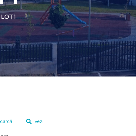
e LOT1
carcă
Vezi