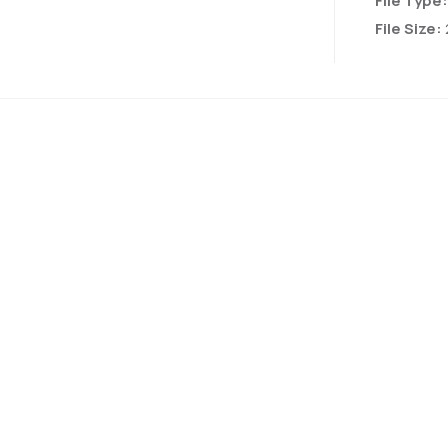
File Type
File Size: