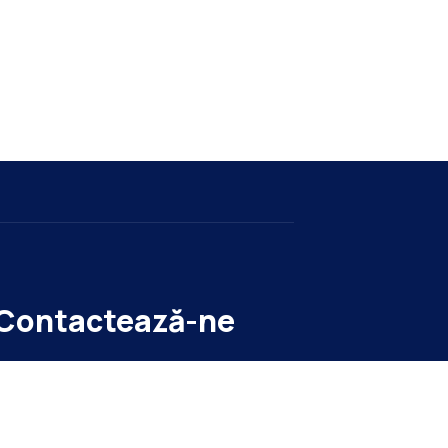
Contactează-ne
tr. Ion Olteanu, nr. 6
021.436.37.09/11