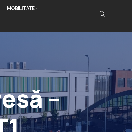
MOBILITATE
esă –
T1