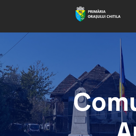
Comu
A