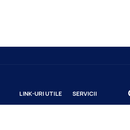
LINK-URI UTILE
SERVICII
ACASĂ
URBANISM
S
PORTAL SERVICII
REGISTRU AGRICOL
POLITICA COOKIES
STARE CIVILĂ