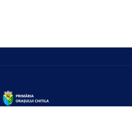
Servicii digitale pentru cetățeni oferite de primăria Chitilei.