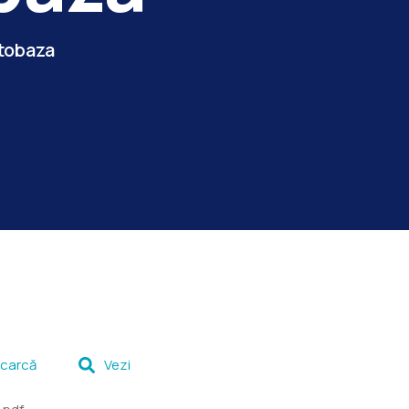
tobaza
carcă
Vezi