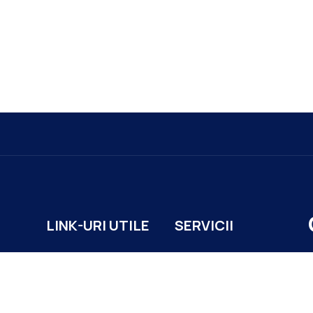
LINK-URI UTILE
SERVICII
ACASĂ
URBANISM
S
PORTAL SERVICII
REGISTRU AGRICOL
POLITICA COOKIES
STARE CIVILĂ