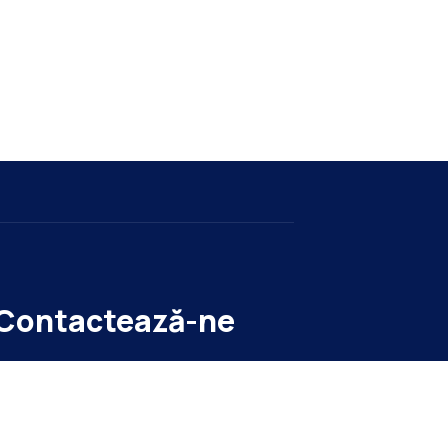
Contactează-ne
tr. Ion Olteanu, nr. 6
021.436.37.09/11