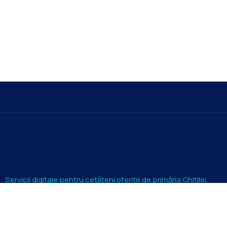
Servicii digitale pentru cetățeni oferite de primăria Chitilei.
Instituția Prefectului Județului Ilfov