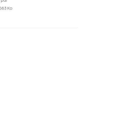
:
pdf
663 Ko