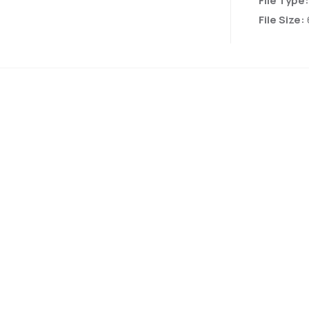
File Type
File Size: